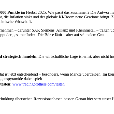
.000 Punkte
im Herbst 2025. Wie passt das zusammen? Die Antwort ist
teht, die Inflation sinkt und der globale KI-Boom neue Gewinne brin
heimische Wirtschaft.
rnehmen – darunter SAP, Siemens, Allianz und Rheinmetall – tragen übe
kippt der gesamte Index. Die Börse läuft – aber auf schmalem Grat.
 strategisch handeln.
Die wirtschaftliche Lage ist ernst, aber nicht ho
ität ist jetzt entscheidend – besonders, wenn Märkte übertreiben. Im 
enspyramide dabei spielt.
testen:
www.tradingbrothers.com/testen
chuldung überstehen Rezessionsphasen besser. Genau hier setzt unser
I