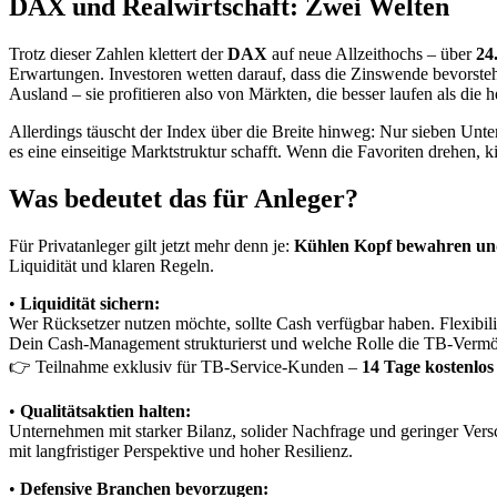
DAX und Realwirtschaft: Zwei Welten
Trotz dieser Zahlen klettert der
DAX
auf neue Allzeithochs – über
24
Erwartungen. Investoren wetten darauf, dass die Zinswende bevors
Ausland – sie profitieren also von Märkten, die besser laufen als die 
Allerdings täuscht der Index über die Breite hinweg: Nur sieben Unte
es eine einseitige Marktstruktur schafft. Wenn die Favoriten drehen, 
Was bedeutet das für Anleger?
Für Privatanleger gilt jetzt mehr denn je:
Kühlen Kopf bewahren und
Liquidität und klaren Regeln.
•
Liquidität sichern:
Wer Rücksetzer nutzen möchte, sollte Cash verfügbar haben. Flexibil
Dein Cash-Management strukturierst und welche Rolle die TB-Vermög
👉 Teilnahme exklusiv für TB-Service-Kunden –
14 Tage kostenlos 
•
Qualitätsaktien halten:
Unternehmen mit starker Bilanz, solider Nachfrage und geringer Vers
mit langfristiger Perspektive und hoher Resilienz.
•
Defensive Branchen bevorzugen: