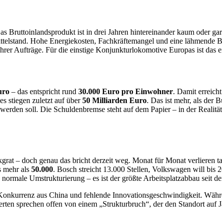
s Bruttoinlandsprodukt ist in drei Jahren hintereinander kaum oder g
Mittelstand. Hohe Energiekosten, Fachkräftemangel und eine lähmende
rer Aufträge. Für die einstige Konjunkturlokomotive Europas ist das e
uro
– das entspricht rund
30.000 Euro pro Einwohner
. Damit erreich
es stiegen zuletzt auf über
50 Milliarden Euro
. Das ist mehr, als der
pt werden soll. Die Schuldenbremse steht auf dem Papier – in der Real
ckgrat – doch genau das bricht derzeit weg. Monat für Monat verlieren t
s mehr als
50.000
. Bosch streicht 13.000 Stellen, Volkswagen will bis
ormale Umstrukturierung – es ist der größte Arbeitsplatzabbau seit de
 Konkurrenz aus China und fehlende Innovationsgeschwindigkeit. Währe
ten sprechen offen von einem „Strukturbruch“, der den Standort auf 