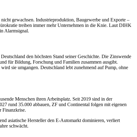
ar nicht gewachsen. Industrieproduktion, Baugewerbe und Exporte –
 Bürokratie treiben immer mehr Unternehmen in die Knie. Laut DIHK
in Alarmsignal.
t Deutschland den höchsten Stand seiner Geschichte. Die Zinswende
 Bund für Bildung, Forschung und Familien zusammen ausgibt.
ität wird sie umgangen. Deutschland lebt zunehmend auf Pump, ohne
ausende Menschen ihren Arbeitsplatz. Seit 2019 sind in der
 2027 rund 35.000 abbauen, ZF und Continental folgen mit eigenen
r Finanzkrise.
nd asiatische Hersteller den E-Automarkt dominieren, verliert
Jahre schwächt.