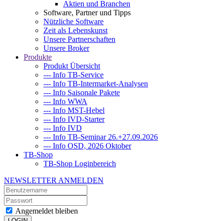
Aktien und Branchen
Software, Partner und Tipps
Nützliche Software
Zeit als Lebenskunst
Unsere Partnerschaften
Unsere Broker
Produkte
Produkt Übersicht
--- Info TB-Service
--- Info TB-Intermarket-Analysen
--- Info Saisonale Pakete
--- Info WWA
--- Info MST-Hebel
--- Info IVD-Starter
--- Info IVD
--- Info TB-Seminar 26.+27.09.2026
--- Info OSD, 2026 Oktober
TB-Shop
TB-Shop Loginbereich
NEWSLETTER ANMELDEN
Angemeldet bleiben
LOGIN