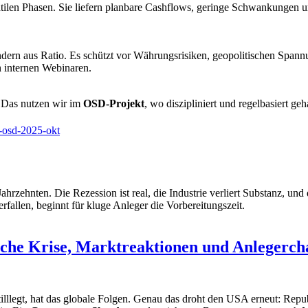
ilen Phasen. Sie liefern planbare Cashflows, geringe Schwankungen und
ndern aus Ratio. Es schützt vor Währungsrisiken, geopolitischen Spa
n internen Webinaren.
 Das nutzen wir im
OSD-Projekt
, wo diszipliniert und regelbasiert ge
-osd-2025-okt
Jahrzehnten. Die Rezession ist real, die Industrie verliert Substanz, un
fallen, beginnt für kluge Anleger die Vorbereitungszeit.
ische Krise, Marktreaktionen und Anlegerc
stilllegt, hat das globale Folgen. Genau das droht den USA erneut: Re