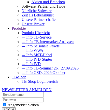
Aktien und Branchen
Software, Partner und Tipps
Nützliche Software
Zeit als Lebenskunst
Unsere Partnerschaften
Unsere Broker
Produkte
Produkt Übersicht
--- Info TB-Service
--- Info TB-Intermarket-Analysen
--- Info Saisonale Pakete
--- Info WWA
--- Info MST-Hebel
--- Info IVD-Starter
--- Info IVD
--- Info TB-Seminar 26.+27.09.2026
--- Info OSD, 2026 Oktober
TB-Shop
TB-Shop Loginbereich
NEWSLETTER ANMELDEN
Angemeldet bleiben
LOGIN