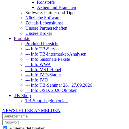
Rohstoffe
Aktien und Branchen
Software, Partner und Tipps
Nützliche Software
Zeit als Lebenskunst
Unsere Partnerschaften
Unsere Broker
Produkte
Produkt Übersicht
--- Info TB-Service
--- Info TB-Intermarket-Analysen
--- Info Saisonale Pakete
--- Info WWA
--- Info MST-Hebel
--- Info IVD-Starter
--- Info IVD
--- Info TB-Seminar 26.+27.09.2026
--- Info OSD, 2026 Oktober
TB-Shop
TB-Shop Loginbereich
NEWSLETTER ANMELDEN
Angemeldet bleiben