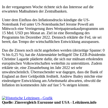
In der vergangenen Woche richtete sich das Interesse auf die
erwarteten Maßnahmen der Zentralbanken.
Unter dem Einfluss des Inflationsdrucks kündigte die US-
Notenbank Fed unter US-Notenbankchef Jerome Powell am
Mittwoch eine Verringerung ihres Wertpapierankaufprogramms um
15 Mrd. USD pro Monat an. Ziel ist eine Beendigung des
Programms bis Dezember 2022. Dennoch erklärte die Fed, sie sei
bereit, das Tempo der wirtschaftlichen Entwicklung anzupassen.
Das die Zinsen noch nicht angehoben werden (derzeitige Spanne: 0
% bis 0,25 %), hat die Aktienmärkte beflügelt! Die EZB-Präsidentin
Christine Lagarde plädierte dafür, die sich nur mühsam erholenden
europäischen Volkswirtschaften weiterhin zu unterstützen. Zudem
erklärte sie, eine Zinsanhebung im Jahr 2022 sei sehr
unwahrscheinlich. Überraschender war dagegen, dass die Bank of
England an ihrer Geldpolitik festhielt. Andrew Bailey möchte eine
eindeutigere Entwicklung am Arbeitsmarkt abwarten, obwohl die
Inflation im kommenden Jahr auf fast 5 % steigen könnte.
Quelle: Zinsvergleich Eurozone und USA - Leitzinsen.info