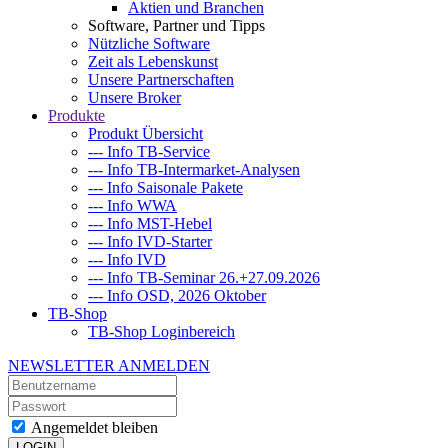
Aktien und Branchen
Software, Partner und Tipps
Nützliche Software
Zeit als Lebenskunst
Unsere Partnerschaften
Unsere Broker
Produkte
Produkt Übersicht
--- Info TB-Service
--- Info TB-Intermarket-Analysen
--- Info Saisonale Pakete
--- Info WWA
--- Info MST-Hebel
--- Info IVD-Starter
--- Info IVD
--- Info TB-Seminar 26.+27.09.2026
--- Info OSD, 2026 Oktober
TB-Shop
TB-Shop Loginbereich
NEWSLETTER ANMELDEN
Angemeldet bleiben
LOGIN