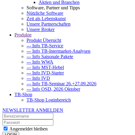
Aktien und Branchen
Software, Partner und Tipps
Nützliche Software
Zeit als Lebenskunst
Unsere Partnerschaften
Unsere Broker
Produkte
Produkt Übersicht
--- Info TB-Service
--- Info TB-Intermarket-Analysen
--- Info Saisonale Pakete
--- Info WWA
--- Info MST-Hebel
--- Info IVD-Starter
--- Info IVD
--- Info TB-Seminar 26.+27.09.2026
--- Info OSD, 2026 Oktober
TB-Shop
TB-Shop Loginbereich
NEWSLETTER ANMELDEN
Angemeldet bleiben
LOGIN