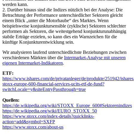
werden kann.
2. Darüber hinaus sind die Indizes nützlich bei der Analyse: Die
Betrachtung der Performance unterschiedlicher Sektoren gleicht
einem Blick „unter die Motorhaube“ des Marktes. Wenn
beispielsweise konjunktursensible (zyklische) Sektoren schlechter
performen als Sektoren, die weitestgehend konjunkturunabhängig
stabile Erträge erzielen, so kann dies ein Warnzeichen für die
künftige Konjunkturentwicklung sein.
Wir analysieren laufend unterschiedlichste Beziehungen zwischen
verschiedenen Märkten über die
Intermarket-Analyse mit unseren
eigenen Intermarket-Indikatoren
.
ETF:
https://www.ishares.com/de/privatanleger/de/produkte/251942/ishares
stoxx-europe-600-financial-services-ucits-etf-de-fund?
switchLocale=y&siteEntryPassthrough=true
Quellen:
https://de.wikipedia.org/wiki/STOXX_Europe_600#Sektorenindizes
https://de.wikipedia.org/wiki/EURO_STOXX_50
https://www.stoxx.com/index-details?quicklinks-
action=add&symbol=SXFP
https://www.stoxx.com/about-us