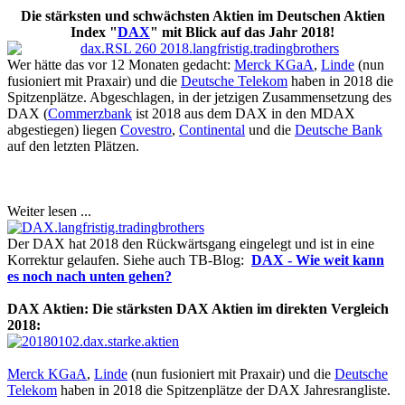
Die stärksten und schwächsten Aktien im Deutschen Aktien
Index "
DAX
" mit Blick auf das Jahr 2018!
ut
Wer hätte das vor 12 Monaten gedacht:
Merck KGaA
,
Linde
(nun
em
fusioniert mit Praxair) und die
Deutsche Telekom
haben in 2018 die
arket-
Spitzenplätze. Abgeschlagen, in der jetzigen Zusammensetzung des
ch
DAX (
Commerzbank
ist 2018 aus dem DAX in den MDAX
abgestiegen) liegen
Covestro
,
Continental
und die
Deutsche Bank
sionelles
auf den letzten Plätzen.
ng!
te
-
Weiter lesen ...
Der DAX hat 2018 den Rückwärtsgang eingelegt und ist in eine
chste
Korrektur gelaufen. Siehe auch TB-Blog:
DAX - Wie weit kann
-
es noch nach unten gehen?
che
DAX Aktien: Die stärksten DAX Aktien im direkten Vergleich
2018:
Merck KGaA
,
Linde
(nun fusioniert mit Praxair) und die
Deutsche
Telekom
haben in 2018 die Spitzenplätze der DAX Jahresrangliste.