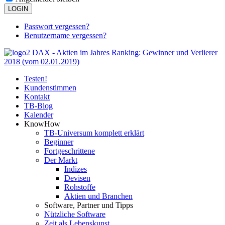
LOGIN
em
arket-
Passwort vergessen?
ch
Benutzername vergessen?
sionelles
ng!
Testen!
Kundenstimmen
Kontakt
ste
TB-Blog
Kalender
hen
KnowHow
TB-Universum komplett erklärt
ren
Beginner
Fortgeschrittene
a
Der Markt
Indizes
n
Devisen
Rohstoffe
lstage:
Aktien und Branchen
te
Software, Partner und Tipps
he:
Nützliche Software
chnologie
Zeit als Lebenskunst