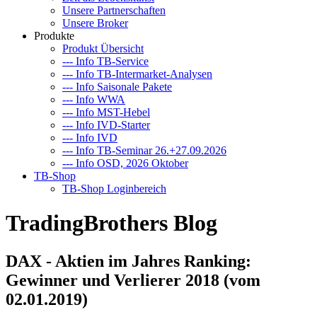
chste
Unsere Partnerschaften
he:
Unsere Broker
obile
Produkte
Produkt Übersicht
erer
--- Info TB-Service
--- Info TB-Intermarket-Analysen
--- Info Saisonale Pakete
che
--- Info WWA
n
--- Info MST-Hebel
--- Info IVD-Starter
--- Info IVD
--- Info TB-Seminar 26.+27.09.2026
ette
--- Info OSD, 2026 Oktober
le
TB-Shop
sen
TB-Shop Loginbereich
s:
TradingBrothers Blog
DAX - Aktien im Jahres Ranking:
Gewinner und Verlierer 2018 (vom
q-
02.01.2019)