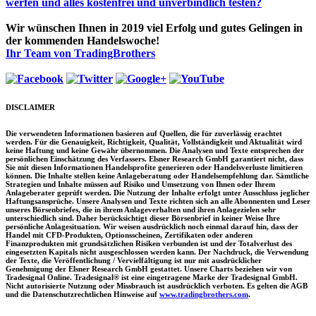
icht
werfen und alles kostenfrei und unverbindlich testen?
r
Wir wünschen Ihnen in 2019 viel Erfolg und gutes Gelingen in
sionellen
der kommenden Handelswoche!
lssysteme!
Ihr Team von TradingBrothers
DISCLAIMER
Die verwendeten Informationen basieren auf Quellen, die für zuverlässig erachtet
werden. Für die Genauigkeit, Richtigkeit, Qualität, Vollständigkeit und Aktualität wird
keine Haftung und keine Gewähr übernommen. Die Analysen und Texte entsprechen der
persönlichen Einschätzung des Verfassers. Elsner Research GmbH garantiert nicht, dass
Sie mit diesen Informationen Handelsprofite generieren oder Handelsverluste limitieren
können. Die Inhalte stellen keine Anlageberatung oder Handelsempfehlung dar. Sämtliche
Strategien und Inhalte müssen auf Risiko und Umsetzung von Ihnen oder Ihrem
Anlageberater geprüft werden. Die Nutzung der Inhalte erfolgt unter Ausschluss jeglicher
Haftungsansprüche. Unsere Analysen und Texte richten sich an alle Abonnenten und Leser
unseres Börsenbriefes, die in ihrem Anlageverhalten und ihren Anlagezielen sehr
unterschiedlich sind. Daher berücksichtigt dieser Börsenbrief in keiner Weise Ihre
persönliche Anlagesituation. Wir weisen ausdrücklich noch einmal darauf hin, dass der
Handel mit CFD-Produkten, Optionsscheinen, Zertifikaten oder anderen
Finanzprodukten mit grundsätzlichen Risiken verbunden ist und der Totalverlust des
eingesetzten Kapitals nicht ausgeschlossen werden kann. Der Nachdruck, die Verwendung
der Texte, die Veröffentlichung / Vervielfältigung ist nur mit ausdrücklicher
Genehmigung der Elsner Research GmbH gestattet. Unsere Charts beziehen wir von
Tradesignal Online. Tradesignal® ist eine eingetragene Marke der Tradesignal GmbH.
Nicht autorisierte Nutzung oder Missbrauch ist ausdrücklich verboten. Es gelten die AGB
und die Datenschutzrechtlichen Hinweise auf
www.tradingbrothers.com
.