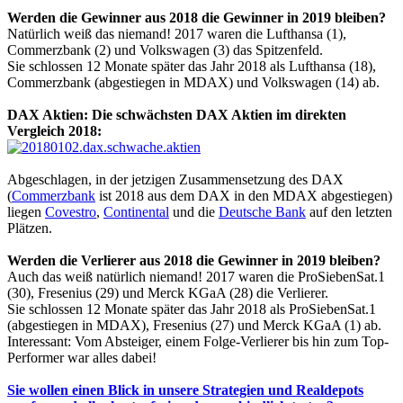
Werden die Gewinner aus 2018 die Gewinner in 2019 bleiben?
Natürlich weiß das niemand! 2017 waren die Lufthansa (1),
isten
Commerzbank (2) und Volkswagen (3) das Spitzenfeld.
Sie schlossen 12 Monate später das Jahr 2018 als Lufthansa (18),
schen
Commerzbank (abgestiegen in MDAX) und Volkswagen (14) ab.
s
,
DAX Aktien: Die schwächsten DAX Aktien im direkten
toxx-
Vergleich 2018:
Abgeschlagen, in der jetzigen Zusammensetzung des DAX
q-
(
Commerzbank
ist 2018 aus dem DAX in den MDAX abgestiegen)
liegen
Covestro
,
Continental
und die
Deutsche Bank
auf den letzten
AX,
Plätzen.
X
Werden die Verlierer aus 2018 die Gewinner in 2019 bleiben?
X
Auch das weiß natürlich niemand! 2017 waren die ProSiebenSat.1
(30), Fresenius (29) und Merck KGaA (28) die Verlierer.
Sie schlossen 12 Monate später das Jahr 2018 als ProSiebenSat.1
hen
(abgestiegen in MDAX), Fresenius (27) und Merck KGaA (1) ab.
Interessant: Vom Absteiger, einem Folge-Verlierer bis hin zum Top-
en).
Performer war alles dabei!
Sie wollen einen Blick in unsere Strategien und Realdepots