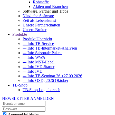
Rohstoffe
Aktien und Branchen
Software, Partner und Tipps
Nützliche Software
Zeit als Lebenskunst
Unsere Partnerschaften
Unsere Broker
hen
Produkte
Produkt Übersicht
ren
--- Info TB-Service
ette
--- Info TB-Intermarket-Analysen
ste
--- Info Saisonale Pakete
--- Info WWA
--- Info MST-Hebel
hen
--- Info IVD-Starter
--- Info IVD
ren
--- Info TB-Seminar 26.+27.09.2026
--- Info OSD, 2026 Oktober
TB-Shop
TB-Shop Loginbereich
lstage)
NEWSLETTER ANMELDEN
ut
Angemeldet bleiben