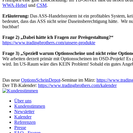
WWA-Hebel
und
CSM
.
Erläuterung:
Das ASS-Handelssystem ist ein profitables System, k
bedeutet, dass das ASS nicht seine Daseinsberechtigung hätte. Wir n
buchbar!
Frage 2) „Dabei hätte ich Fragen zur Preisgestaltung?“
https://www.tradingbrothers.com/unsere-produkte
Frage 3) „Speziell warum Optionsscheine und nicht reine Option
Wir arbeiten derzeit primär mit Optionsscheinen im OSD-Projekt! Es g
wird. Im US-Raum wäre dies KEIN Problem! Sobald ein gutes Angebot
Das neue
OptionsScheinDepot
-Seminar im März:
https://www.tradin
Der TB-Kalender:
https://www.tradingbrothers.com/kalender
Über uns
Kundenstimmen
Newsletter
Kalender
Referenzen
Presse
FAQ - Fragen