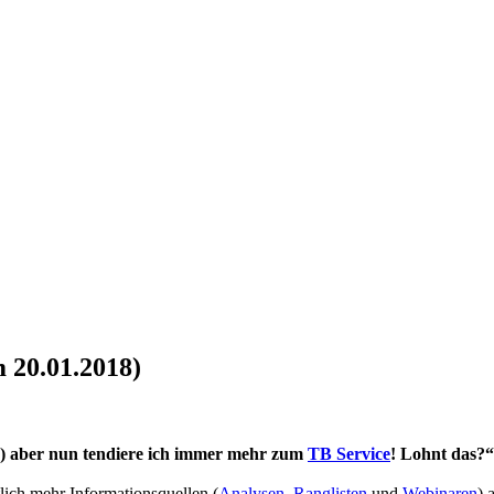
 20.01.2018)
) aber nun tendiere ich immer mehr zum
TB Service
! Lohnt das?“
lich mehr Informationsquellen (
Analysen
,
Ranglisten
und
Webinaren
) 