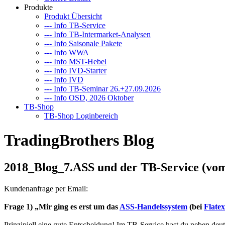
Produkte
Produkt Übersicht
--- Info TB-Service
--- Info TB-Intermarket-Analysen
--- Info Saisonale Pakete
--- Info WWA
--- Info MST-Hebel
--- Info IVD-Starter
--- Info IVD
--- Info TB-Seminar 26.+27.09.2026
--- Info OSD, 2026 Oktober
TB-Shop
TB-Shop Loginbereich
TradingBrothers Blog
2018_Blog_7.ASS und der TB-Service (vom
Kundenanfrage per Email:
Frage 1) „Mir ging es erst um das
ASS-Handelssystem
(bei
Flatex
Prinzipiell eine gute Entscheidung! Im TB-Service hast du neben deut