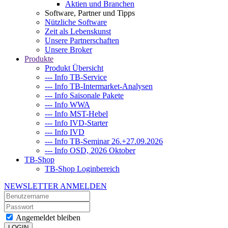
Aktien und Branchen
Software, Partner und Tipps
Nützliche Software
Zeit als Lebenskunst
Unsere Partnerschaften
Unsere Broker
Produkte
Produkt Übersicht
--- Info TB-Service
--- Info TB-Intermarket-Analysen
--- Info Saisonale Pakete
--- Info WWA
--- Info MST-Hebel
--- Info IVD-Starter
--- Info IVD
--- Info TB-Seminar 26.+27.09.2026
--- Info OSD, 2026 Oktober
TB-Shop
TB-Shop Loginbereich
NEWSLETTER ANMELDEN
Angemeldet bleiben
LOGIN