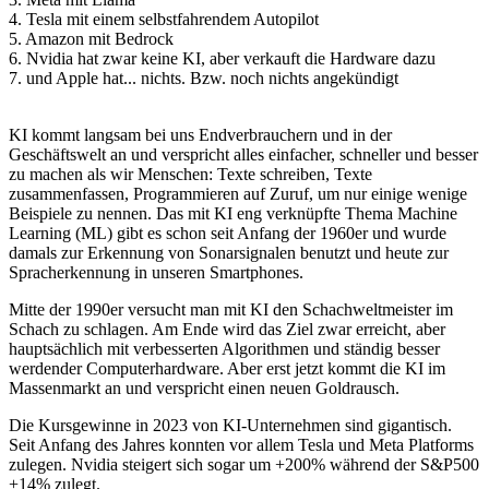
4. Tesla mit einem selbstfahrendem Autopilot
5. Amazon mit Bedrock
6. Nvidia hat zwar keine KI, aber verkauft die Hardware dazu
7. und Apple hat... nichts. Bzw. noch nichts angekündigt
KI kommt langsam bei uns Endverbrauchern und in der
Geschäftswelt an und verspricht alles einfacher, schneller und besser
zu machen als wir Menschen: Texte schreiben, Texte
zusammenfassen, Programmieren auf Zuruf, um nur einige wenige
Beispiele zu nennen. Das mit KI eng verknüpfte Thema Machine
Learning (ML) gibt es schon seit Anfang der 1960er und wurde
damals zur Erkennung von Sonarsignalen benutzt und heute zur
Spracherkennung in unseren Smartphones.
Mitte der 1990er versucht man mit KI den Schachweltmeister im
Schach zu schlagen. Am Ende wird das Ziel zwar erreicht, aber
hauptsächlich mit verbesserten Algorithmen und ständig besser
werdender Computerhardware. Aber erst jetzt kommt die KI im
Massenmarkt an und verspricht einen neuen Goldrausch.
Die Kursgewinne in 2023 von KI-Unternehmen sind gigantisch.
Seit Anfang des Jahres konnten vor allem Tesla und Meta Platforms
zulegen. Nvidia steigert sich sogar um +200% während der S&P500
+14% zulegt.