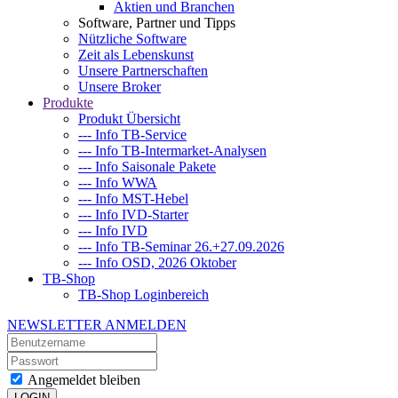
Aktien und Branchen
Software, Partner und Tipps
Nützliche Software
Zeit als Lebenskunst
Unsere Partnerschaften
Unsere Broker
Produkte
Produkt Übersicht
--- Info TB-Service
--- Info TB-Intermarket-Analysen
--- Info Saisonale Pakete
--- Info WWA
--- Info MST-Hebel
--- Info IVD-Starter
--- Info IVD
--- Info TB-Seminar 26.+27.09.2026
--- Info OSD, 2026 Oktober
TB-Shop
TB-Shop Loginbereich
NEWSLETTER ANMELDEN
Angemeldet bleiben
LOGIN