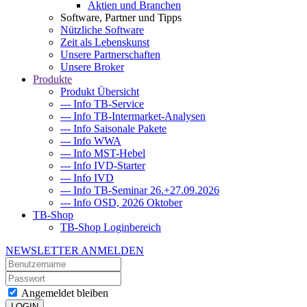
Aktien und Branchen
Software, Partner und Tipps
Nützliche Software
Zeit als Lebenskunst
Unsere Partnerschaften
Unsere Broker
Produkte
Produkt Übersicht
--- Info TB-Service
--- Info TB-Intermarket-Analysen
--- Info Saisonale Pakete
--- Info WWA
--- Info MST-Hebel
--- Info IVD-Starter
--- Info IVD
--- Info TB-Seminar 26.+27.09.2026
--- Info OSD, 2026 Oktober
TB-Shop
TB-Shop Loginbereich
NEWSLETTER ANMELDEN
Angemeldet bleiben
LOGIN