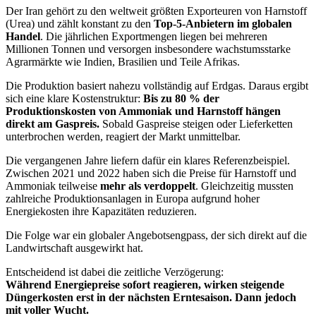
Der Iran gehört zu den weltweit größten Exporteuren von Harnstoff
(Urea) und zählt konstant zu den
Top-5-Anbietern im globalen
Handel
. Die jährlichen Exportmengen liegen bei mehreren
Millionen Tonnen und versorgen insbesondere wachstumsstarke
Agrarmärkte wie Indien, Brasilien und Teile Afrikas.
Die Produktion basiert nahezu vollständig auf Erdgas. Daraus ergibt
sich eine klare Kostenstruktur:
Bis zu 80 % der
Produktionskosten von Ammoniak und Harnstoff hängen
direkt am Gaspreis.
Sobald Gaspreise steigen oder Lieferketten
unterbrochen werden, reagiert der Markt unmittelbar.
Die vergangenen Jahre liefern dafür ein klares Referenzbeispiel.
Zwischen 2021 und 2022 haben sich die Preise für Harnstoff und
Ammoniak teilweise
mehr als verdoppelt
. Gleichzeitig mussten
zahlreiche Produktionsanlagen in Europa aufgrund hoher
Energiekosten ihre Kapazitäten reduzieren.
Die Folge war ein globaler Angebotsengpass, der sich direkt auf die
Landwirtschaft ausgewirkt hat.
Entscheidend ist dabei die zeitliche Verzögerung:
Während Energiepreise sofort reagieren, wirken steigende
Düngerkosten erst in der nächsten Erntesaison. Dann jedoch
mit voller Wucht.