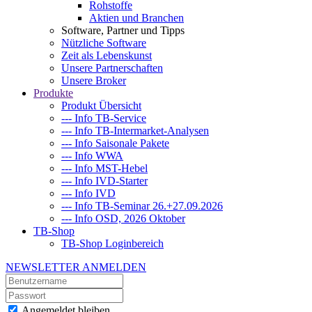
Rohstoffe
Aktien und Branchen
Software, Partner und Tipps
Nützliche Software
Zeit als Lebenskunst
Unsere Partnerschaften
Unsere Broker
Produkte
Produkt Übersicht
--- Info TB-Service
--- Info TB-Intermarket-Analysen
--- Info Saisonale Pakete
--- Info WWA
--- Info MST-Hebel
--- Info IVD-Starter
--- Info IVD
--- Info TB-Seminar 26.+27.09.2026
--- Info OSD, 2026 Oktober
TB-Shop
TB-Shop Loginbereich
NEWSLETTER ANMELDEN
Angemeldet bleiben