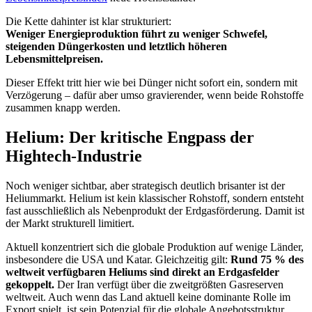
Die Kette dahinter ist klar strukturiert:
Weniger Energieproduktion führt zu weniger Schwefel,
steigenden Düngerkosten und letztlich höheren
Lebensmittelpreisen.
Dieser Effekt tritt hier wie bei Dünger nicht sofort ein, sondern mit
Verzögerung – dafür aber umso gravierender, wenn beide Rohstoffe
zusammen knapp werden.
Helium: Der kritische Engpass der
Hightech-Industrie
Noch weniger sichtbar, aber strategisch deutlich brisanter ist der
Heliummarkt. Helium ist kein klassischer Rohstoff, sondern entsteht
fast ausschließlich als Nebenprodukt der Erdgasförderung. Damit ist
der Markt strukturell limitiert.
Aktuell konzentriert sich die globale Produktion auf wenige Länder,
insbesondere die USA und Katar. Gleichzeitig gilt:
Rund 75 % des
weltweit verfügbaren Heliums sind direkt an Erdgasfelder
gekoppelt.
Der Iran verfügt über die zweitgrößten Gasreserven
weltweit. Auch wenn das Land aktuell keine dominante Rolle im
Export spielt, ist sein Potenzial für die globale Angebotsstruktur