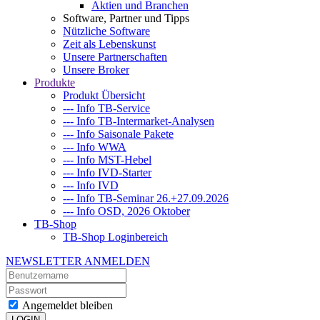
Aktien und Branchen
Software, Partner und Tipps
Nützliche Software
Zeit als Lebenskunst
Unsere Partnerschaften
Unsere Broker
Produkte
Produkt Übersicht
--- Info TB-Service
--- Info TB-Intermarket-Analysen
--- Info Saisonale Pakete
--- Info WWA
--- Info MST-Hebel
--- Info IVD-Starter
--- Info IVD
--- Info TB-Seminar 26.+27.09.2026
--- Info OSD, 2026 Oktober
TB-Shop
TB-Shop Loginbereich
NEWSLETTER ANMELDEN
Angemeldet bleiben
LOGIN