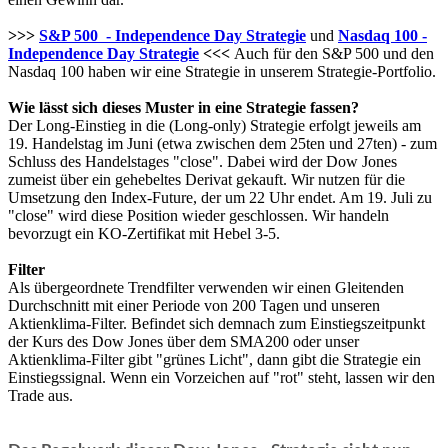
>>>
S&P 500 - Independence Day Strategie
und
Nasdaq 100 -
Independence Day Strategie
<<<
Auch für den S&P 500 und den
Nasdaq 100 haben wir eine Strategie in unserem Strategie-Portfolio.
Wie lässt sich dieses Muster in eine Strategie fassen?
Der Long-Einstieg in die (Long-only) Strategie erfolgt jeweils am
19. Handelstag im Juni (etwa zwischen dem 25ten und 27ten) - zum
Schluss des Handelstages "close". Dabei wird der Dow Jones
zumeist über ein gehebeltes Derivat gekauft. Wir nutzen für die
Umsetzung den Index-Future, der um 22 Uhr endet. Am 19. Juli zu
"close" wird diese Position wieder geschlossen. Wir handeln
bevorzugt ein KO-Zertifikat mit Hebel 3-5.
Filter
Als übergeordnete Trendfilter verwenden wir einen Gleitenden
Durchschnitt mit einer Periode von 200 Tagen und unseren
Aktienklima-Filter. Befindet sich demnach zum Einstiegszeitpunkt
der Kurs des Dow Jones über dem SMA200 oder unser
Aktienklima-Filter gibt "grünes Licht", dann gibt die Strategie ein
Einstiegssignal. Wenn ein Vorzeichen auf "rot" steht, lassen wir den
Trade aus.