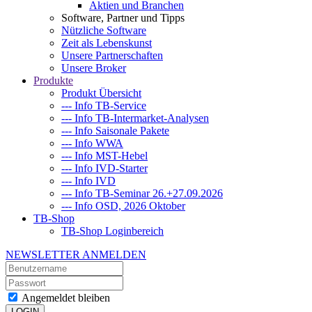
Aktien und Branchen
Software, Partner und Tipps
Nützliche Software
Zeit als Lebenskunst
Unsere Partnerschaften
Unsere Broker
Produkte
Produkt Übersicht
--- Info TB-Service
--- Info TB-Intermarket-Analysen
--- Info Saisonale Pakete
--- Info WWA
--- Info MST-Hebel
--- Info IVD-Starter
--- Info IVD
--- Info TB-Seminar 26.+27.09.2026
--- Info OSD, 2026 Oktober
TB-Shop
TB-Shop Loginbereich
NEWSLETTER ANMELDEN
Angemeldet bleiben
LOGIN