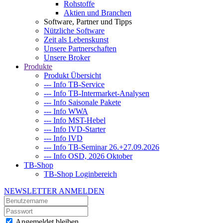
Rohstoffe
Aktien und Branchen
Software, Partner und Tipps
Nützliche Software
Zeit als Lebenskunst
Unsere Partnerschaften
Unsere Broker
Produkte
Produkt Übersicht
--- Info TB-Service
--- Info TB-Intermarket-Analysen
--- Info Saisonale Pakete
--- Info WWA
--- Info MST-Hebel
--- Info IVD-Starter
--- Info IVD
--- Info TB-Seminar 26.+27.09.2026
--- Info OSD, 2026 Oktober
TB-Shop
TB-Shop Loginbereich
NEWSLETTER ANMELDEN
Angemeldet bleiben