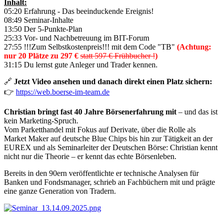
Inhalt:
05:20 Erfahrung - Das beeinduckende Ereignis!
08:49 Seminar-Inhalte
13:50 Der 5-Punkte-Plan
25:33 Vor- und Nachbetreuung im BIT-Forum
27:55 !!!Zum Selbstkostenpreis!!! mit dem Code "TB"
(Achtung:
nur 20 Plätze zu 297 €
statt 597 € Frühbucher !
)
31:15 Du lernst gute Anleger und Trader kennen.
🔗
Jetzt Video ansehen und danach direkt einen Platz sichern:
👉
https://web.boerse-im-team.de
Christian bringt fast 40 Jahre Börsenerfahrung mit
– und das ist
kein Marketing-Spruch.
Vom Parketthandel mit Fokus auf Derivate, über die Rolle als
Market Maker auf deutsche Blue Chips bis hin zur Tätigkeit an der
EUREX und als Seminarleiter der Deutschen Börse: Christian kennt
nicht nur die Theorie – er kennt das echte Börsenleben.
Bereits in den 90ern veröffentlichte er technische Analysen für
Banken und Fondsmanager, schrieb an Fachbüchern mit und prägte
eine ganze Generation von Tradern.